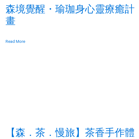
森境覺醒・瑜珈身心靈療癒計
畫
Read More
【森．茶．慢旅】茶香手作體