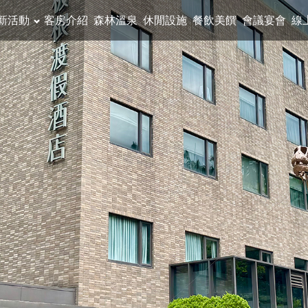
新活動
客房介紹
森林溫泉
休閒設施
餐飲美饌
會議宴會
線