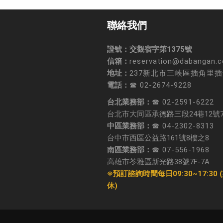
聯絡我們
證號：交觀宿字第1375號
信箱：
reservation@dabangan.
地址：
237新北市三峽區插角里插
電話：
☎ 02-2674-9228
台北業務部：
☎ 02-2591-6222
台北市大同區承德路三段24巷12號
中區業務部：
☎ 04-2302-8313
台中市西區公益路161號8樓之8
南區業務部：
☎ 07-556-1968
高雄市苓雅區新光路38號7F-7A
※預訂諮詢時間每日09:30~17:30
休)