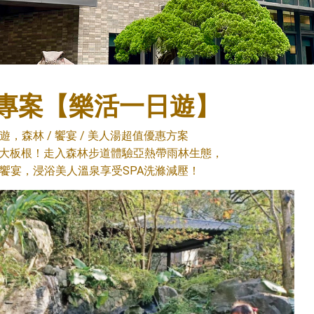
專案【樂活一日遊】
，森林 / 饗宴 / 美人湯超值優惠方案
大板根！走入森林步道體驗亞熱帶雨林生態，
饗宴，浸浴美人溫泉享受SPA洗滌減壓！