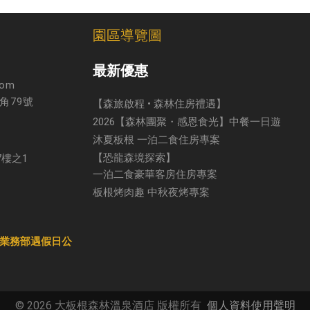
園區導覽圖
最新優惠
com
角79號
【森旅啟程 • 森林住房禮遇】
2026【森林團聚・感恩食光】中餐一日遊
沐夏板根 一泊二食住房專案
【恐龍森境探索】
7樓之1
一泊二食豪華客房住房專案
板根烤肉趣 中秋夜烤專案
 (業務部遇假日公
© 2026 大板根森林溫泉酒店 版權所有
個人資料使用聲明