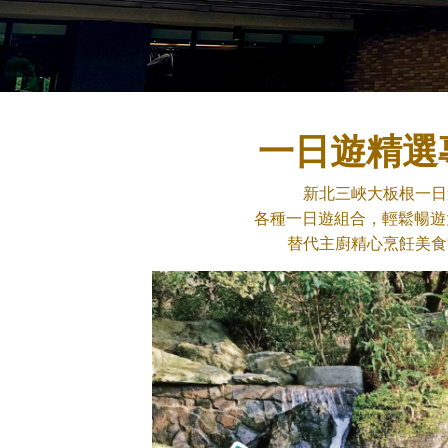
一日遊精選
新北三峽大板根一日遊
各種一日遊組合，輕鬆暢遊
替代主廚精心烹飪美食