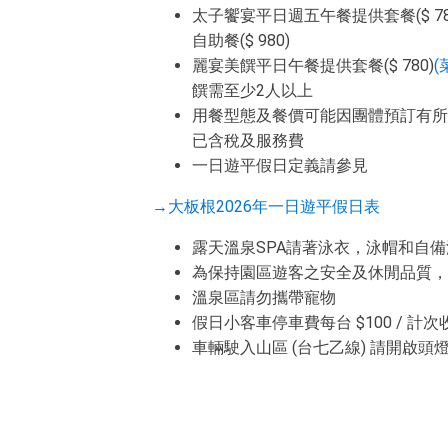
太子饗宴平日週五午餐提供套餐($ 78
自助餐($ 980)
麗宴美饌平日午餐提供套餐($ 780)
(
饌需至少2人以上
用餐型態及餐價可能因團體預訂有所
已含稅及服務費
一日遊平假日定義請參見
→大板根2026年一日遊平假日表
露天溫泉SPA請著泳衣，泳帽和自備
為保持園區遊客之安全及休閒品質，
溫泉區請勿攜帶寵物
假日小客車停車費每台 $100 / 計次
車輛駛入山區 (台七乙線) 請開啟頭