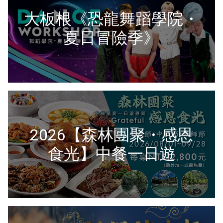
大板根《恐龍舞蹈學院・
夏日冒險季》
2026【森林團聚・感恩
食光】中餐一日遊