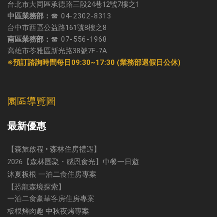
台北市大同區承德路三段24巷12號7樓之1
中區業務部：
☎ 04-2302-8313
台中市西區公益路161號8樓之8
南區業務部：
☎ 07-556-1968
高雄市苓雅區新光路38號7F-7A
※預訂諮詢時間每日09:30~17:30 (業務部遇假日公休)
園區導覽圖
最新優惠
【森旅啟程 • 森林住房禮遇】
2026【森林團聚・感恩食光】中餐一日遊
沐夏板根 一泊二食住房專案
【恐龍森境探索】
一泊二食豪華客房住房專案
板根烤肉趣 中秋夜烤專案