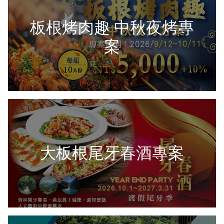
板根烤肉趣 中秋夜烤專
案
大板根尾牙春酒專案