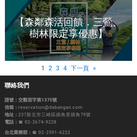
【森鄰森活回饋．三鶯、
樹林限定享優惠】
1
2
3
4
下一頁 »
聯絡我們
證號：交觀宿字第1375號
信箱：
reservation@dabangan.com
地址：
237新北市三峽區插角里插角79號
電話：
☎ 02-2674-9228
台北業務部：
☎ 02-2591-6222