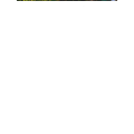
【森旅啟程 • 森林住房禮遇】