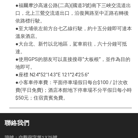
●福爾摩沙高速公路(二高)(國道3號)南下三峽交流道出
口，北上三鶯交流道出口，沿復興路至中正路右轉後
依路標行駛。
●至大埔依左前方台七乙線行駛，約十五分鐘即可達本
溫泉酒店。
●大台北、新竹以北地區，駕車前往，六十分鐘可抵
達。
●使用GPS的朋友可以直接搜尋”大板根”，並作為目的
地即可。
●座標 N24°52'14.3″E 121°24'25.6″
●小客車停車費：平面停車場假日每台$100 / 計次收
費(平日免費)；酒店本館地下停車場不分平假日每小時
$50元；住宿貴賓免費。
聯絡我們
證號：交觀宿字第1375號