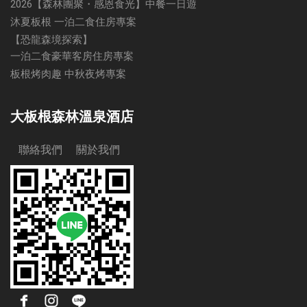
2026【森林團聚・感恩食光】中餐一日遊
沐夏板根 一泊二食住房專案
【恐龍森境探索】
一泊二食豪華客房住房專案
板根烤肉趣 中秋夜烤專案
大板根森林溫泉酒店
聯絡我們
關於我們