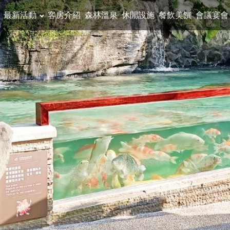
最新活動
客房介紹
森林溫泉
休閒設施
餐飲美饌
會議宴會