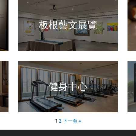
板根藝文展覽
健身中心
1
2
下一頁 »