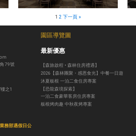
1
2
下一頁 »
園區導覽圖
最新優惠
com
角79號
【森旅啟程 • 森林住房禮遇】
2026【森林團聚・感恩食光】中餐一日遊
沐夏板根 一泊二食住房專案
【恐龍森境探索】
7樓之1
一泊二食豪華客房住房專案
板根烤肉趣 中秋夜烤專案
 (業務部遇假日公