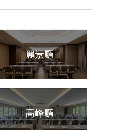
麗景廳
高峰廳