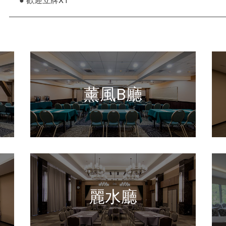
● 歡迎立牌X1
薰風B廳
麗水廳