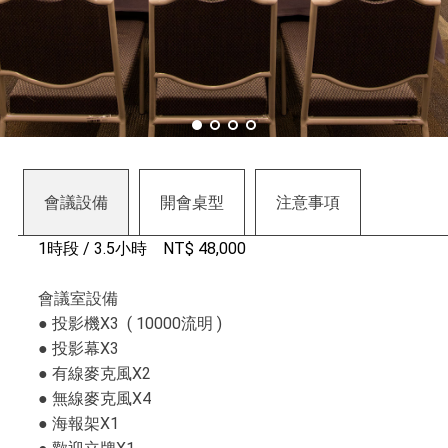
會議​設備
開會​桌型
注意​事項
1時段 / 3.5小時 NT$ 48,000
會議室設備
● 投影機X3 ( 10000流明 )
● 投影幕X3
● 有線麥克風X2
● 無線麥克風X4
● 海報架X1