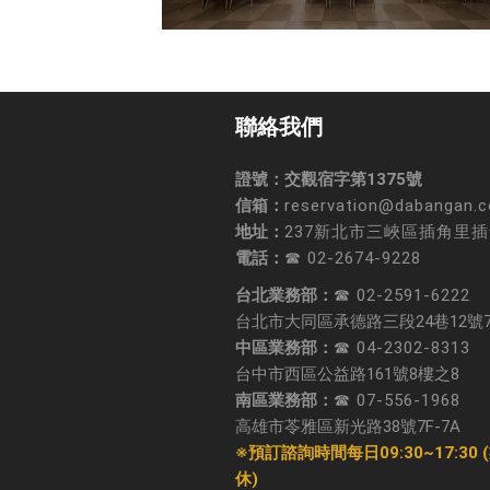
聯絡我們
證號：交觀宿字第1375號
信箱：
reservation@dabangan.
地址：
237新北市三峽區插角里插
電話：
☎ 02-2674-9228
台北業務部：
☎ 02-2591-6222
台北市大同區承德路三段24巷12號
中區業務部：
☎ 04-2302-8313
台中市西區公益路161號8樓之8
南區業務部：
☎ 07-556-1968
高雄市苓雅區新光路38號7F-7A
※預訂諮詢時間每日09:30~17:30
休)