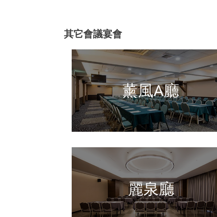
其它會議宴會
薰風A廳
麗泉廳