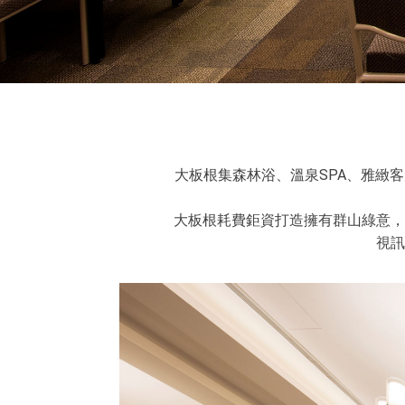
大板根集森林浴、溫泉SPA、雅緻
大板根耗費鉅資打造擁有群山綠意，
視訊