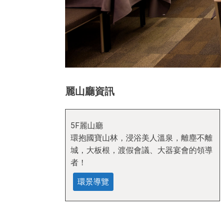
麗山廳
資訊
5F麗山廳
環抱國寶山林，浸浴美人溫泉，離塵不離
城，大板根，渡假會議、大器宴會的領導
者！
環景導覽