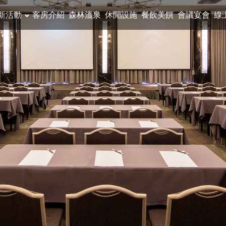
新活動
客房介紹
森林溫泉
休閒設施
餐飲美饌
會議宴會
線