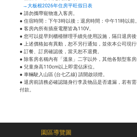
→大板根2026年住房平旺假日表
● 請勿攜帶寵物進入客房。
● 住宿時間：下午3時以後；退房時間：中午11時以前
● 客房內所有插座電壓皆為110V。
● 您可以提早到櫃檯辦理手續先使用設施，隔日退房
● 上述價格如有異動，恕不另行通知，並依本公司現行
● 訂餐、訂房確認後，當天恕不退費。
● 除客房名稱內有「溫泉」二字以外，其他各類型客
● 兒童身高110cm以上即需佔床位。
● 車輛駛入山區 (台七乙線) 請開啟頭燈。
● 退房前請務必確認隨身行李及物品是否遺漏，若有
付款。
園區導覽圖