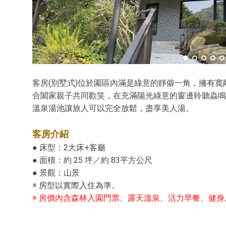
客房(別墅式)位於園區內滿是綠意的靜僻一角，擁有
合闔家親子共同歡笑，在充滿陽光綠意的窗邊聆聽蟲鳴
溫泉湯池讓旅人可以完全放鬆，盡享美人湯。
客房介紹
● 床型：2大床+客廳
● 面積：約 25 坪／約 83平方公尺
● 景觀：山景
※ 房型以實際入住為準。
※ 房價內含森林入園門票、露天溫泉、活力早餐、健