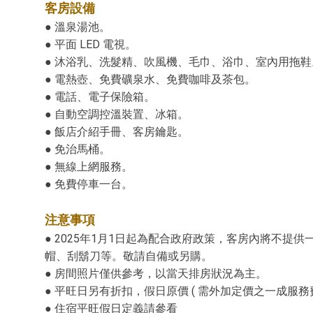
客房設備
● 溫泉湯池。
● 平面 LED 電視。
● 沐浴乳、洗髮精、吹風機、毛巾、浴巾、室內用拖鞋
● 電熱壺、免費礦泉水、免費咖啡及茶包。
● 電話、電子保險箱。
● 自動空調控溫裝置、冰箱。
● 飯店介紹手冊、客房鑰匙。
● 免治馬桶。
● 無線上網服務。
● 免費停車一台。
注意事項
● 2025年1月1日起為配合政府政策，客房內將不提
帽、刮鬍刀等。敬請自備或另購。
● 房間照片僅供參考，以當天排房狀況為主。
● 平旺日另有折扣，假日原價 ( 需外加定價之一成服務費
● 住宿平旺假日定義請參看