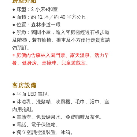
房型介紹
● 床型：2 小床+和室
● 面積：約 12 坪／約 40 平方公尺
● 位置：森林步道一環
● 景緻：獨間小屋，進入客房需經過石板步道
及階梯，若有輪椅、推車及不方便行走貴賓請
勿預訂。
※ 房價內含森林入園門票、露天溫泉、活力早
餐、健身房、桌撞球、兒童遊戲室。
客房設備
● 平面 LED 電視。
● 沐浴乳、洗髮精、吹風機、毛巾、浴巾、室
內用拖鞋。
● 電熱壺、免費礦泉水、免費咖啡及茶包。
● 電話、電子保險箱。
● 獨立空調控溫裝置、冰箱。