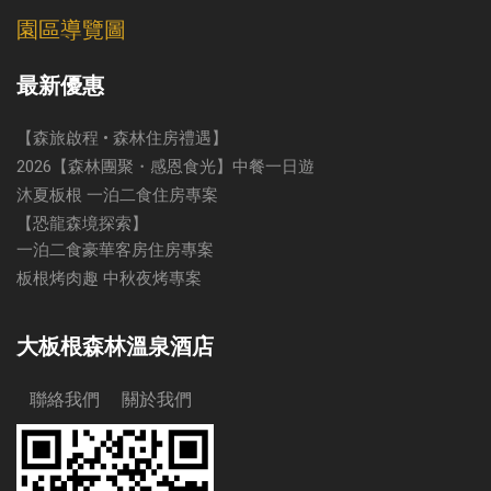
園區導覽圖
最新優惠
【森旅啟程 • 森林住房禮遇】
2026【森林團聚・感恩食光】中餐一日遊
沐夏板根 一泊二食住房專案
【恐龍森境探索】
一泊二食豪華客房住房專案
板根烤肉趣 中秋夜烤專案
大板根森林溫泉酒店
聯絡我們
關於我們