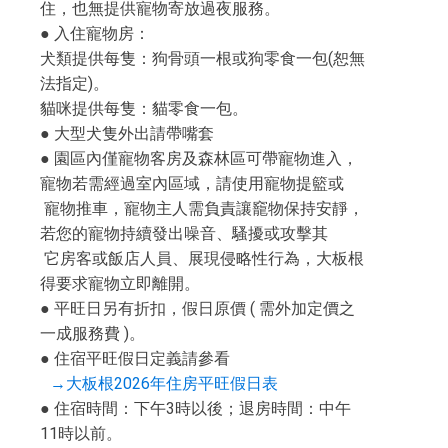
住，也無提供寵物寄放過夜服務。
● 入住寵物房：
犬類提供每隻：狗骨頭一根或狗零食一包(恕無
法指定)。
貓咪提供每隻：貓零食一包。
● 大型犬隻外出請帶嘴套
● 園區內僅寵物客房及森林區可帶寵物進入，
寵物若需經過室內區域，請使用寵物提籃或
寵物推車，寵物主人需負責讓竉物保持安靜，
若您的寵物持續發出噪音、騷擾或攻擊其
它房客或飯店人員、展現侵略性行為，大板根
得要求寵物立即離開。
● 平旺日另有折扣，假日原價 ( 需外加定價之
一成服務費 )。
● 住宿平旺假日定義請參看
→大板根2026年住房平旺假日表
● 住宿時間：下午3時以後；退房時間：中午
11時以前。