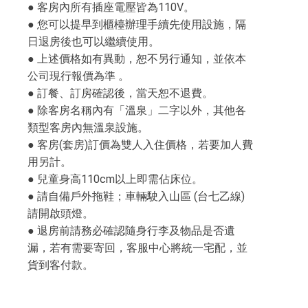
● 客房內所有插座電壓皆為110V。
● 您可以提早到櫃檯辦理手續先使用設施，隔
日退房後也可以繼續使用。
● 上述價格如有異動，恕不另行通知，並依本
公司現行報價為準 。
● 訂餐、訂房確認後，當天恕不退費。
● 除客房名稱內有「溫泉」二字以外，其他各
類型客房內無溫泉設施。
● 客房(套房)訂價為雙人入住價格，若要加人費
用另計。
● 兒童身高110cm以上即需佔床位。
● 請自備戶外拖鞋；車輛駛入山區 (台七乙線)
請開啟頭燈。
● 退房前請務必確認隨身行李及物品是否遺
漏，若有需要寄回，客服中心將統一宅配，並
貨到客付款。