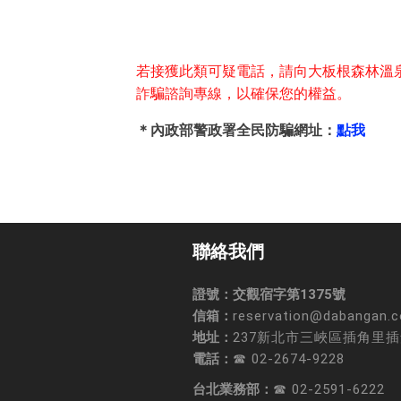
若接獲此類可疑電話，請向大板根森林溫泉酒店聯
詐騙諮詢專線，以確保您的權益。
＊內政部警政署全民防騙網址：
點我
聯絡我們
證號：交觀宿字第1375號
信箱：
reservation@dabangan.
地址：
237新北市三峽區插角里插
電話：
☎ 02-2674-9228
台北業務部：
☎ 02-2591-6222