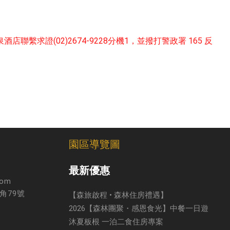
繫求證(02)2674-9228分機1，並撥打警政署 165 反
園區導覽圖
最新優惠
com
角79號
【森旅啟程 • 森林住房禮遇】
2026【森林團聚・感恩食光】中餐一日遊
沐夏板根 一泊二食住房專案