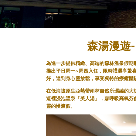
森湯漫遊
為進一步提供精緻、高端的森林溫泉假期
推出平日周一~周四入住，限時禮遇享驚
好，達到身心靈放鬆，享受獨特的療癒體
在低海拔原生亞熱帶雨林自然所環繞的大
這裡浸泡溫泉「美人湯」，森呼吸高氧芬
靈的慢渡假。