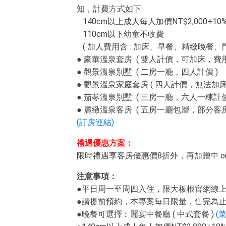
知，計費方式如下:
140cm以上成人每人加價NT$2,000+10%，兒
110cm以下幼童不收費
( 加人費用含 : 加床、早餐、精繳晚餐、
● 豪華溫泉套房 ( 雙人計價，可加床，費用
● 觀景溫泉別墅 ( 二房一廳，四人計價 )
● 觀景溫泉家庭套房 ( 四人計價，無法加床 
● 茄苳溫泉別墅 ( 三房一廳，六人一棟計
● 麗緻溫泉客房 ( 五房一廳包層，部分客
(訂房連結)
禮遇優惠方案：
限時禮遇享客房優惠價8折外，再加贈中 or 西
注意事項：
●平日周一至周四入住，限大板根官網線
●請提前預約，本專案每日限量，售完為
●晚餐可選擇︰麗宴中餐廳 ( 中式套餐 )
(