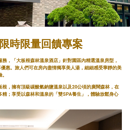
-限時限量回饋專案
服務，「大板根森林溫泉酒店」針對園區內精選溫泉房型，
喜優惠。旅人們可在房內盡情獨享美人湯，細細感受寧靜的美
驗。
板根，擁有頂級碳酸氫鈉鹽溫泉以及20公頃的廣闊森林，在
多精；享受以森林和溫泉的「雙SPA養生」，體驗放鬆身心