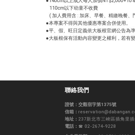
●140cm以上成人每人加價NT$2,000+10%，
110cm以下幼童不收費
( 加人費用含 : 加床、早餐、精繳晚餐、
●本專案不得與其他優惠專案合併使用。
●平、假、旺日定義依大板根官網公告為
●大板根保有活動內容變更之權利，若有
聯絡我們
證號：交觀宿字第1375號
信箱：
reservation@dabangan.
地址：
237新北市三峽區插角里插
電話：
☎ 02-2674-9228