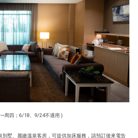
~周四；6/18、9/24不適用 )
泉別墅、麗繳溫泉客房，可提供加床服務，請預訂後來電告