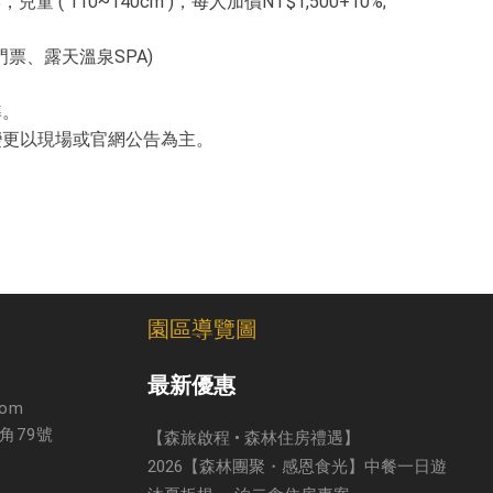
兒童 ( 110~140cm )，每人加價NT$1,500+10%;
門票、露天溫泉SPA)
準。
變更以現場或官網公告為主。
園區導覽圖
最新優惠
com
角79號
【森旅啟程 • 森林住房禮遇】
2026【森林團聚・感恩食光】中餐一日遊