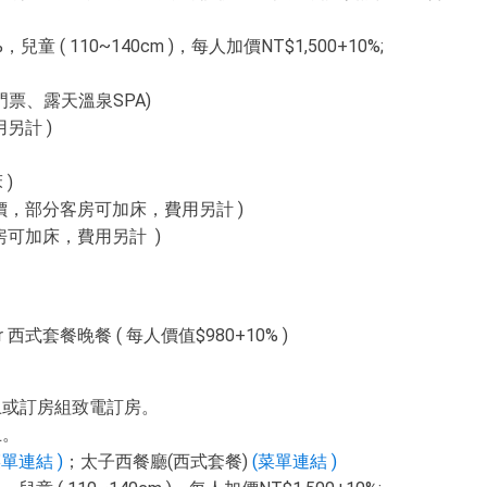
童 ( 110~140cm )，每人加價NT$1,500+10%;
門票、露天溫泉SPA)
另計 )
)
價，部分客房可加床，費用另計 )
房可加床，費用另計 )
式套餐晚餐 ( 每人價值$980+10% )
上或訂房組致電訂房。
止。
菜單連結 )
；太子西餐廳(西式套餐)
(菜單連結 )